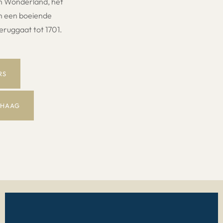
 in Wonderland, het
en een boeiende
eruggaat tot 1701.
RS
 HAAG