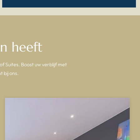
n heeft
f Suites. Boost uw verblijf met
 bij ons.