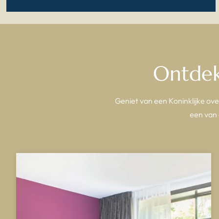
Ontdek
Geniet van een Koninklijke ove
een van 