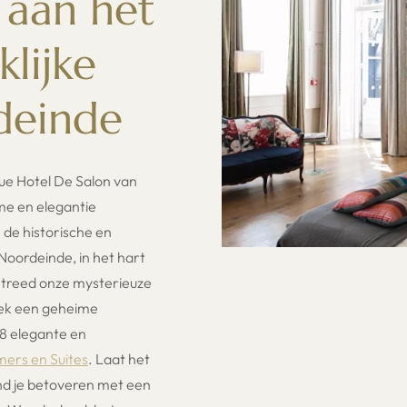
 aan het
klijke
deinde
ue Hotel De Salon van
me en elegantie
e historische en
 Noordeinde, in het hart
treed onze mysterieuze
ek een geheime
8 elegante en
ers en Suites
. Laat het
d je betoveren met een