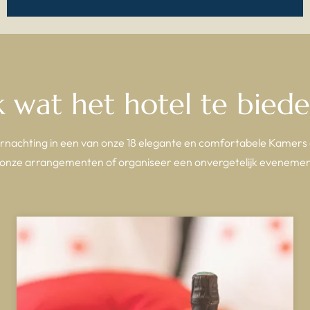
 wat het hotel te biede
rnachting in een van onze 18 elegante en comfortabele Kamers o
onze arrangementen of organiseer een onvergetelijk evenement